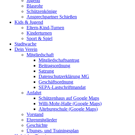
Jugend
Blasrohr
Schützenkönige
Ansprechpartner Schießen
Kids & Jugend
Eltern-Kind-Turnen
Kinderturnen
Sport & Spiel
Stadtwache
Dein Verein
Mitgliedschaft
Mitgliedschaftsantrag
Beitragsordnung
Satzung
Datenschutzerklärung MG
Geschäftsordnung
SEPA-Lastschriftmandat
Anfahrt
Schützenhaus auf Google Maps
Willi-Mohr-Halle (Google Maps)
Alteburgschule (Google Maps)
Vorstand
Ehrenmitglieder
Geschichte
Übungs- und Trainingsplan